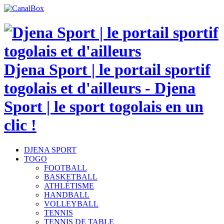
Djena Sport | le portail sportif
togolais et d'ailleurs - Djena
Sport | le sport togolais en un
clic !
DJENA SPORT
TOGO
FOOTBALL
BASKETBALL
ATHLÉTISME
HANDBALL
VOLLEYBALL
TENNIS
TENNIS DE TABLE