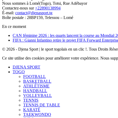
Nous sommes à Lomé(Togo), Totsi, Rue Adébayor
Contactez-nous sur
+22890138994
É-mail:
contact@djenasport.tg
Boîte postale : 28BP159, Telessou – Lomé
En ce moment
CAN féminine 2026 : les quarts lancent la course au Mondial 
FIFA : Gianni Infantino retire le projet FIFA Forward Enterpris
© 2026 - Djena Sport | le sport togolais en un clic !. Tous Droits Rése
Ce site utilise des cookies pour améliorer votre expérience. Nous sup
DJENA SPORT
TOGO
FOOTBALL
BASKETBALL
ATHLÉTISME
HANDBALL
VOLLEYBALL
TENNIS
TENNIS DE TABLE
KARATÉ
TAEKWONDO