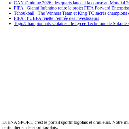
CAN féminine 2026 : les quarts lancent la course au Mondial 
FIFA : Gianni Infantino retire le projet FIFA Forward Enterpris
Tchoukball : The Winners Team et King TC sacrés champions
FIFA : l’UEFA rejette l’entrée des investisseurs
Togo/Championnats scolaires : le Lycée Technique de Sokodé s
DJENA SPORT, c’est le portail sportif togolais et d’ailleurs. Notre m
particulier sur le sport togolais.