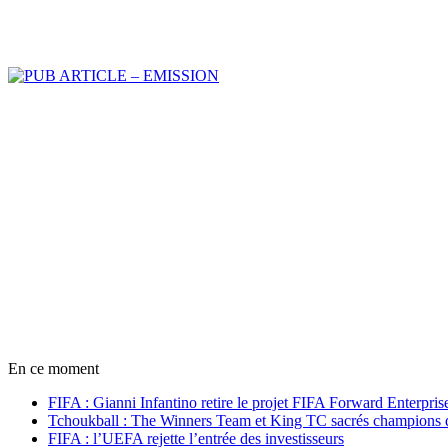
En ce moment
FIFA : Gianni Infantino retire le projet FIFA Forward Enterpris
Tchoukball : The Winners Team et King TC sacrés champions
FIFA : l’UEFA rejette l’entrée des investisseurs