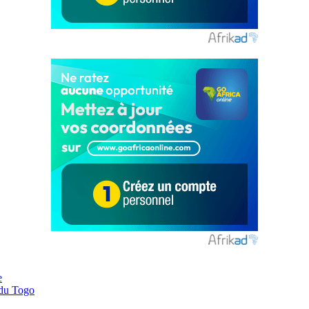
e
 du Togo