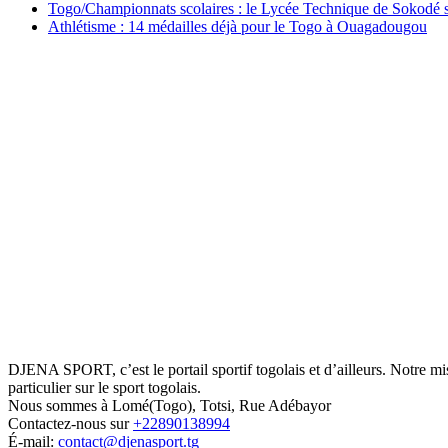
Togo/Championnats scolaires : le Lycée Technique de Sokodé s
Athlétisme : 14 médailles déjà pour le Togo à Ouagadougou
DJENA SPORT, c’est le portail sportif togolais et d’ailleurs. Notre m
particulier sur le sport togolais.
Nous sommes à Lomé(Togo), Totsi, Rue Adébayor
Contactez-nous sur
+22890138994
É-mail:
contact@djenasport.tg