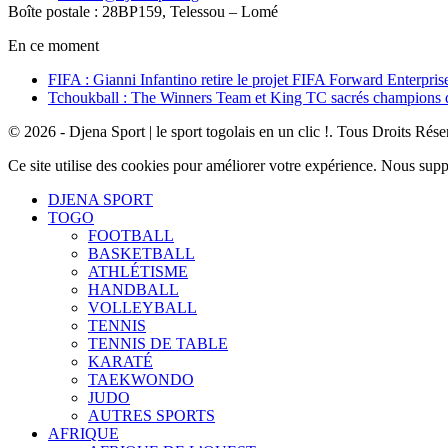
Boîte postale : 28BP159, Telessou – Lomé
En ce moment
FIFA : Gianni Infantino retire le projet FIFA Forward Enterpris
Tchoukball : The Winners Team et King TC sacrés champions
© 2026 - Djena Sport | le sport togolais en un clic !. Tous Droits Rése
Ce site utilise des cookies pour améliorer votre expérience. Nous sup
DJENA SPORT
TOGO
FOOTBALL
BASKETBALL
ATHLÉTISME
HANDBALL
VOLLEYBALL
TENNIS
TENNIS DE TABLE
KARATÉ
TAEKWONDO
JUDO
AUTRES SPORTS
AFRIQUE