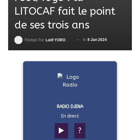
LITOCAF fait le point
de ses trois ans
le
8 Jan 2024
Rédigé Par
Latif YOROUMA
RADIO DJENA
En direct
▶️
?