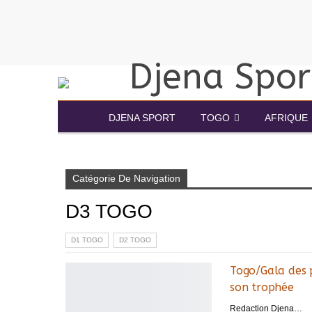
DJENA SPORT
TOGO
AFRIQUE
Accueil
RESULTATS
D3 TOGO
Catégorie De Navigation
D3 TOGO
D1 TOGO
D2 TOGO
Togo/Gala des p
son trophée
Redaction DjenaSport