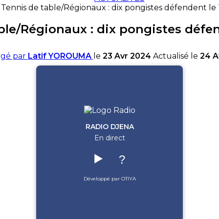
Tennis de table/Régionaux : dix pongistes défendent le
ble/Régionaux : dix pongistes défe
igé par
Latif YOROUMA
le
23 Avr 2024
Actualisé le
24 A
RADIO DJENA
En direct
▶️
?
Développé par OTIYA