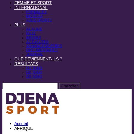
FEMME ET SPORT
INTERNATIONAL
FORMULE 1
MOTO GP
TOUS SPORTS
PLUS
A LA UNE
BUZZ
BREVES
ACTUALITES
ANNONCES/OFFRES
DOCUMENTAIRES
JOURNAL
QUE DEVIENNENT-ILS ?
RESULTATS
D1 TOGO
D2 TOGO
D3 TOGO
Accueil
AFRIQUE