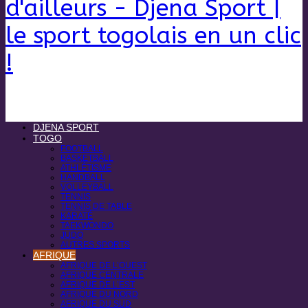
d'ailleurs - Djena Sport |
le sport togolais en un clic
!
DJENA SPORT
TOGO
FOOTBALL
BASKETBALL
ATHLÉTISME
HANDBALL
VOLLEYBALL
TENNIS
TENNIS DE TABLE
KARATÉ
TAEKWONDO
JUDO
AUTRES SPORTS
AFRIQUE
AFRIQUE DE L’OUEST
AFRIQUE CENTRALE
AFRIQUE DE L’EST
AFRIQUE DU NORD
AFRIQUE DU SUD