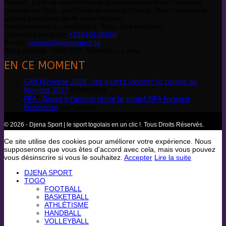
mission, c’est de vous informer quotidiennement sur l’actualité
sportive au Togo, en Afrique et dans le Monde. Nous mettons un
accent particulier sur le sport togolais.
Nous sommes à Lomé(Togo), Totsi, Rue Adébayor
Contactez-nous sur
+22890138994
É-mail:
contact@djenasport.tg
Boîte postale : 28BP159, Telessou – Lomé
EN CE MOMENT
CAN féminine 2026 : les quarts lancent la course au
Mondial 2027
07/08/2026
FIFA : Gianni Infantino retire le projet FIFA Forward
Enterprise
01/08/2026
© 2026 - Djena Sport | le sport togolais en un clic !. Tous Droits Réservés.
Ce site utilise des cookies pour améliorer votre expérience. Nous
supposerons que vous êtes d'accord avec cela, mais vous pouvez
vous désinscrire si vous le souhaitez.
Accepter
Lire la suite
DJENA SPORT
TOGO
FOOTBALL
BASKETBALL
ATHLÉTISME
HANDBALL
VOLLEYBALL