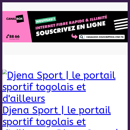
Djena Sport | le portail
sportif togolais et