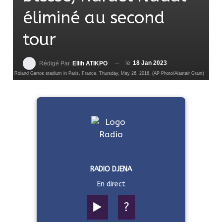
éliminé au second
tour
le
18 Jan 2023
Rédigé Par
Ellih ATIKPO
at the Roland Garros stadium in Paris, France, Thursday, May 26, 2016. (AP Photo/Alastair Grant)
RADIO DJENA
En direct
▶️
?