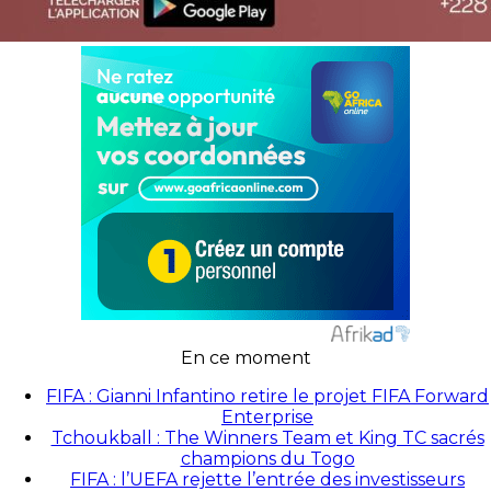
En ce moment
FIFA : Gianni Infantino retire le projet FIFA Forward
Enterprise
Tchoukball : The Winners Team et King TC sacrés
champions du Togo
FIFA : l’UEFA rejette l’entrée des investisseurs