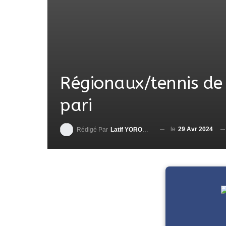
Régionaux/tennis de t
pari
le
29 Avr 2024
Rédigé Par
Latif YOROUMA