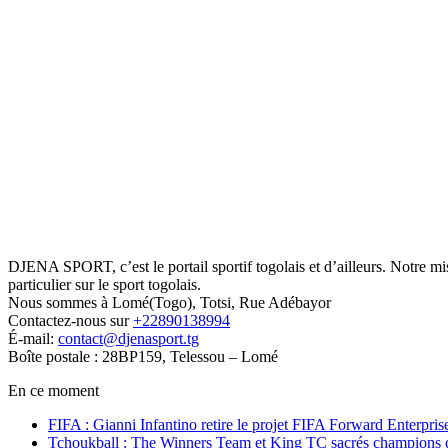
DJENA SPORT, c’est le portail sportif togolais et d’ailleurs. Notre m
particulier sur le sport togolais.
Nous sommes à Lomé(Togo), Totsi, Rue Adébayor
Contactez-nous sur
+22890138994
É-mail:
contact@djenasport.tg
Boîte postale : 28BP159, Telessou – Lomé
En ce moment
FIFA : Gianni Infantino retire le projet FIFA Forward Enterpris
Tchoukball : The Winners Team et King TC sacrés champions