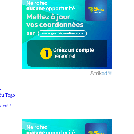
e
 du Togo
acré !