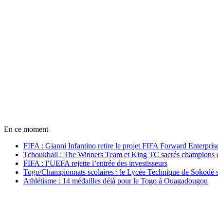
En ce moment
FIFA : Gianni Infantino retire le projet FIFA Forward Enterpris
Tchoukball : The Winners Team et King TC sacrés champions
FIFA : l’UEFA rejette l’entrée des investisseurs
Togo/Championnats scolaires : le Lycée Technique de Sokodé s
Athlétisme : 14 médailles déjà pour le Togo à Ouagadougou