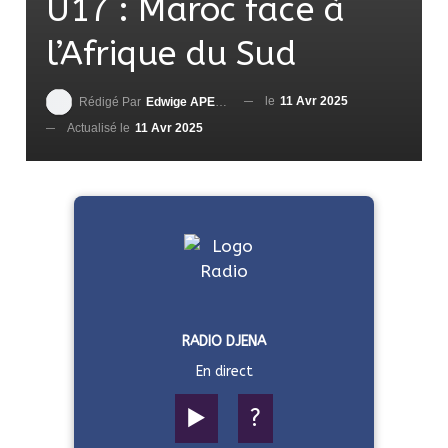
U17 : Maroc face à
l’Afrique du Sud
le
11 Avr 2025
Rédigé Par
Edwige APEDO
Actualisé le
11 Avr 2025
RADIO DJENA
En direct
▶️
?