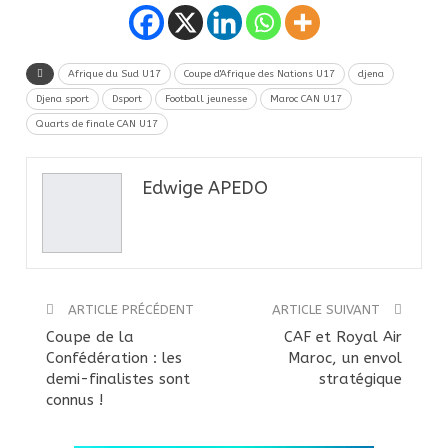
Afrique du Sud U17
Coupe d'Afrique des Nations U17
djena
Djena sport
Dsport
Football jeunesse
Maroc CAN U17
Quarts de finale CAN U17
Edwige APEDO
ARTICLE PRÉCÉDENT
ARTICLE SUIVANT
Coupe de la
CAF et Royal Air
Confédération : les
Maroc, un envol
demi-finalistes sont
stratégique
connus !