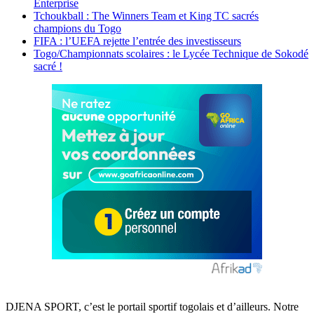
Enterprise
Tchoukball : The Winners Team et King TC sacrés
champions du Togo
FIFA : l’UEFA rejette l’entrée des investisseurs
Togo/Championnats scolaires : le Lycée Technique de Sokodé
sacré !
DJENA SPORT, c’est le portail sportif togolais et d’ailleurs. Notre