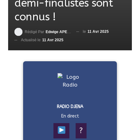
demi-finalistes sont
connus !
le
11 Avr 2025
Rédigé Par
Edwige APEDO
Actualisé le
11 Avr 2025
RADIO DJENA
En direct
?