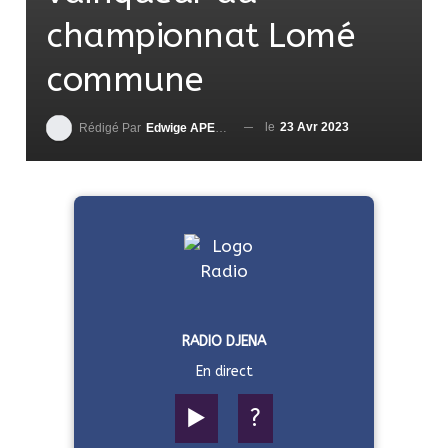
championnat Lomé
commune
le
23 Avr 2023
Rédigé Par
Edwige APEDO
RADIO DJENA
En direct
▶️
?