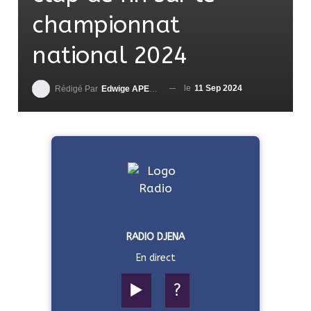
championnat
national 2024
le
11 Sep 2024
Rédigé Par
Edwige APEDO
RADIO DJENA
En direct
▶️
?