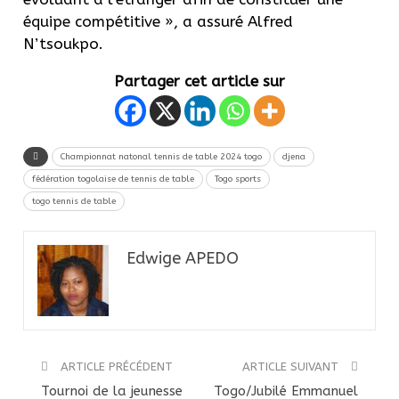
équipe compétitive », a assuré Alfred
N’tsoukpo.
Partager cet article sur
Championnat natonal tennis de table 2024 togo
djena
fédération togolaise de tennis de table
Togo sports
togo tennis de table
Edwige APEDO
ARTICLE PRÉCÉDENT
ARTICLE SUIVANT
Tournoi de la jeunesse
Togo/Jubilé Emmanuel