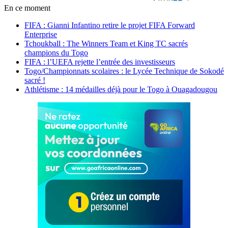
En ce moment
FIFA : Gianni Infantino retire le projet FIFA Forward
Enterprise
Tchoukball : The Winners Team et King TC sacrés
champions du Togo
FIFA : l’UEFA rejette l’entrée des investisseurs
Togo/Championnats scolaires : le Lycée Technique de Sokodé
sacré !
Athlétisme : 14 médailles déjà pour le Togo à Ouagadougou