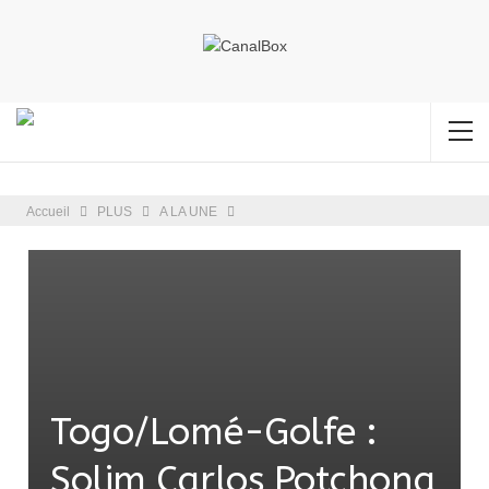
Accueil
PLUS
A LA UNE
Togo/Lomé-Golfe :
Solim Carlos Potchona