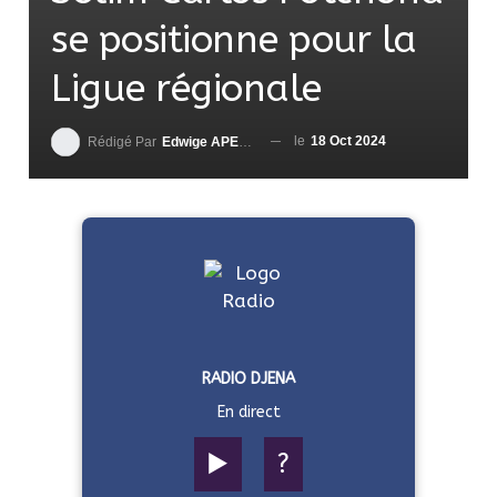
se positionne pour la
Ligue régionale
le
18 Oct 2024
Rédigé Par
Edwige APEDO
RADIO DJENA
En direct
▶️
?