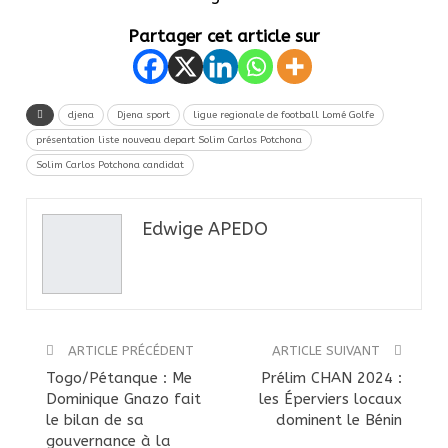
Partager cet article sur
djena
Djena sport
ligue regionale de football Lomé Golfe
présentation liste nouveau depart Solim Carlos Potchona
Solim Carlos Potchona candidat
Edwige APEDO
ARTICLE PRÉCÉDENT
ARTICLE SUIVANT
Togo/Pétanque : Me
Prélim CHAN 2024 :
Dominique Gnazo fait
les Éperviers locaux
le bilan de sa
dominent le Bénin
gouvernance à la