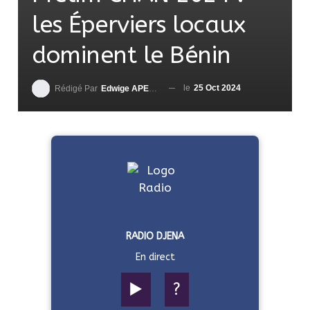
les Éperviers locaux
dominent le Bénin
le
25 Oct 2024
Rédigé Par
Edwige APEDO
RADIO DJENA
En direct
▶️
?