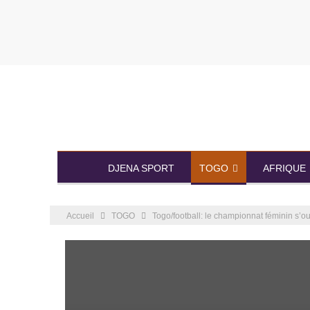
DJENA SPORT
TOGO
AFRIQUE
Accueil
TOGO
Togo/football: le championnat féminin s’o