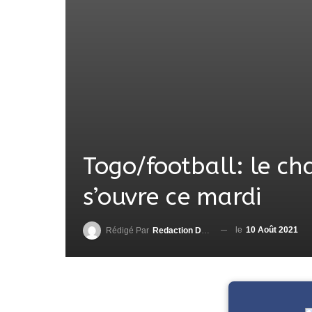
Togo/football: le c
s’ouvre ce mardi
le
10 Août 2021
Rédigé Par
Redaction DjenaSport