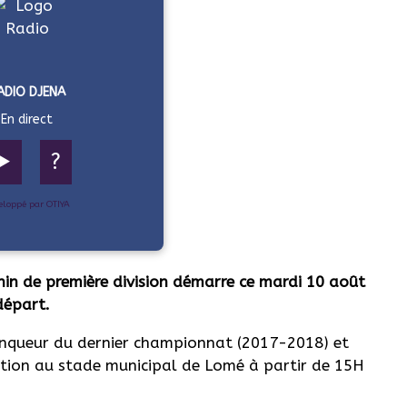
ADIO DJENA
En direct
▶️
?
eloppé par OTIYA
in de première division démarre ce mardi 10 août
départ.
inqueur du dernier championnat (2017-2018) et
tion au stade municipal de Lomé à partir de 15H