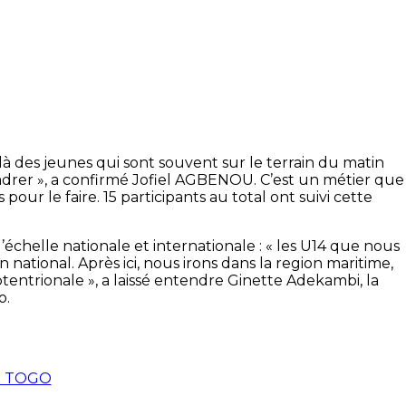
là des jeunes qui sont souvent sur le terrain du matin
cadrer », a confirmé Jofiel AGBENOU. C’est un métier que
ur le faire. 15 participants au total ont suivi cette
’échelle nationale et internationale : « les U14 que nous
ational. Après ici, nous irons dans la region maritime,
ptentrionale », a laissé entendre Ginette Adekambi, la
o.
 TOGO