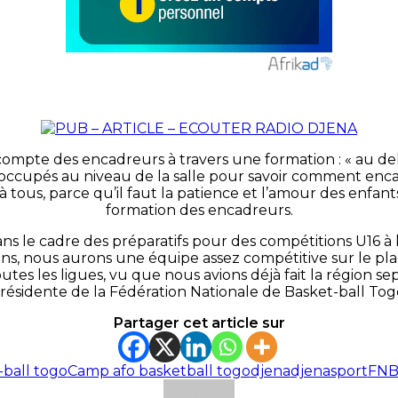
en compte des encadreurs à travers une formation : « au de
ussi occupés au niveau de la salle pour savoir comment en
us, parce qu’il faut la patience et l’amour des enfants po
formation des encadreurs.
s le cadre des préparatifs pour des compétitions U16 à l
 nous aurons une équipe assez compétitive sur le plan n
es les ligues, vu que nous avions déjà fait la région se
résidente de la Fédération Nationale de Basket-ball Tog
Partager cet article sur
-ball togo
Camp afo basketball togo
djena
djenasport
FNB