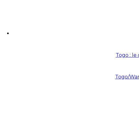
Togo : le
Togo/War