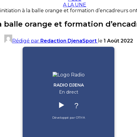
A LA UNE
 initiation à la balle orange et formation d’encadreurs
 la balle orange et formation d’en
Rédigé par
Redaction DjenaSport
le
1 Août 2022
RADIO DJENA
En direct
▶️
?
Développé par OTIYA