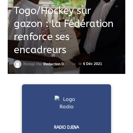
Togo/Hockey sur
gazon : la Fédération
renforce ses
encadreurs
le
6 Déc 2021
Rédigé Par
Redaction DjenaSport
RADIO DJENA