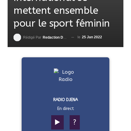
mettent ensemble
pour le sport féminin
le
25 Jan 2022
Rédigé Par
Redaction DjenaSport
RADIO DJENA
En direct
▶️
?