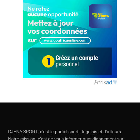
DJENA SPORT, c’est le portail sportif togolais et d’ailleurs.
Notre mission, c’est de vous informer quotidiennement sur