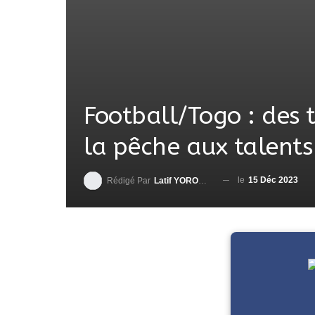
Football/Togo : des t
la pêche aux talents
le
15 Déc 2023
Rédigé Par
Latif YOROUMA