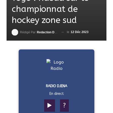
championnat de
hockey zone sud
le
12 Déc 2023
Rédigé Par
Redaction DjenaSport
RADIO DJENA
En direct
▶️
?