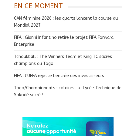
EN CE MOMENT
CAN féminine 2026 : les quarts lancent la course au
Mondial 2027
FIFA : Gianni Infantino retire le projet FIFA Forward
Enterprise
Tchoukball : The Winners Team et King TC sacrés
champions du Togo
FIFA : l’UEFA rejette l’entrée des investisseurs
Togo/Championnats scolaires : le Lycée Technique de
Sokodé sacré !