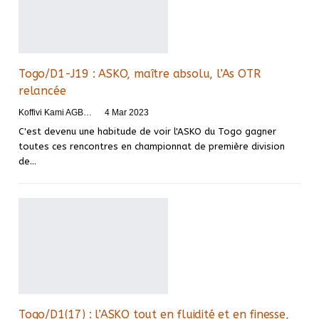
Togo/D1-J19 : ASKO, maître absolu, l’As OTR
relancée
Koffivi Kami AGBETOU
4 Mar 2023
C'est devenu une habitude de voir l'ASKO du Togo gagner
toutes ces rencontres en championnat de première division
de
…
Togo/D1(17) : l’ASKO tout en fluidité et en finesse,