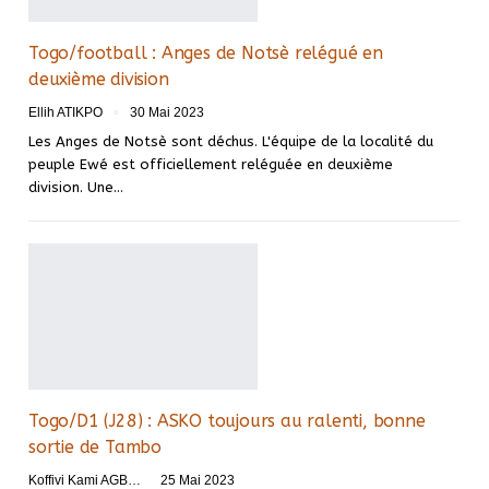
Togo/football : Anges de Notsè relégué en
deuxième division
Ellih ATIKPO
30 Mai 2023
Les Anges de Notsè sont déchus. L'équipe de la localité du
peuple Ewé est officiellement reléguée en deuxième
division. Une
…
Togo/D1 (J28) : ASKO toujours au ralenti, bonne
sortie de Tambo
Koffivi Kami AGBETOU
25 Mai 2023