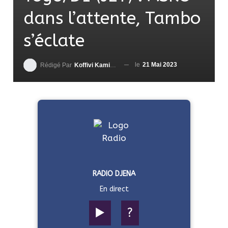
dans l’attente, Tambo
s’éclate
le
21 Mai 2023
Rédigé Par
Koffivi Kami AGBETOU
RADIO DJENA
En direct
▶️
?