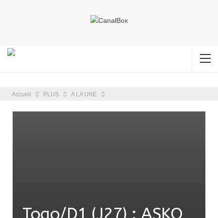
Accueil
PLUS
A LA UNE
Togo/D1 (J27) : ASKO