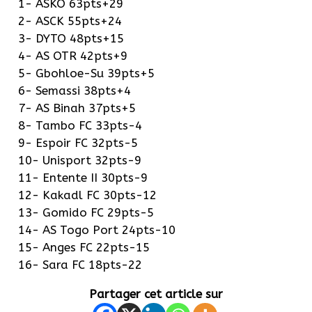
1- ASKO 63pts+29
2- ASCK 55pts+24
3- DYTO 48pts+15
4- AS OTR 42pts+9
5- Gbohloe-Su 39pts+5
6- Semassi 38pts+4
7- AS Binah 37pts+5
8- Tambo FC 33pts-4
9- Espoir FC 32pts-5
10- Unisport 32pts-9
11- Entente II 30pts-9
12- Kakadl FC 30pts-12
13- Gomido FC 29pts-5
14- AS Togo Port 24pts-10
15- Anges FC 22pts-15
16- Sara FC 18pts-22
Partager cet article sur