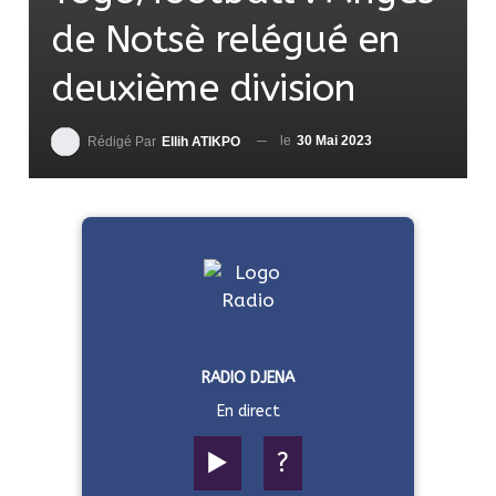
de Notsè relégué en
deuxième division
le
30 Mai 2023
Rédigé Par
Ellih ATIKPO
RADIO DJENA
En direct
▶️
?