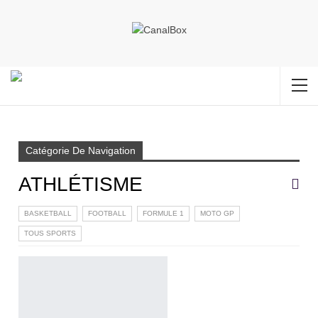
Accueil
INTERNATIONAL
ATHLÉTISME
Page 3
Catégorie De Navigation
ATHLÉTISME
BASKETBALL
FOOTBALL
FORMULE 1
MOTO GP
TOUS SPORTS