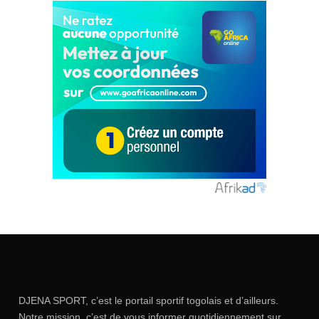
DJENA SPORT, c’est le portail sportif togolais et d’ailleurs.
Notre mission, c’est de vous informer quotidiennement sur