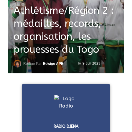
Athlétisme/Région 2 :
médailles, records,
organisation, les
prouesses du Togo
le
9 Juil 2023
Rédigé Par
Edwige APEDO
RADIO DJENA