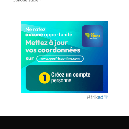
Sokodé sacré !