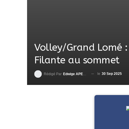
Volley/Grand Lomé : l
Filante au sommet
le
30 Sep 2025
Rédigé Par
Edwige APEDO