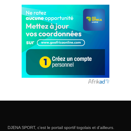
DJENA SPORT, c’est le portail sportif togolais et d’ailleurs.