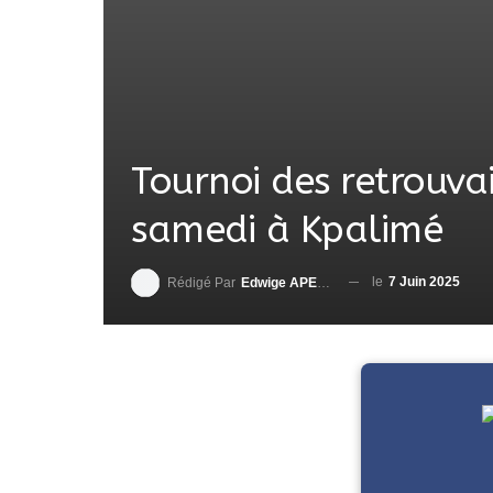
Tournoi des retrouvai
samedi à Kpalimé
le
7 Juin 2025
Rédigé Par
Edwige APEDO