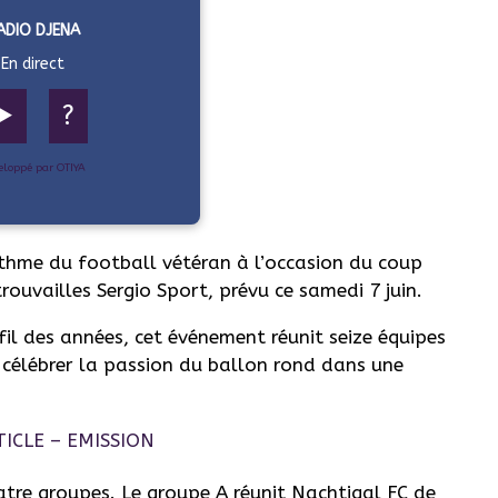
ADIO DJENA
En direct
▶️
?
eloppé par OTIYA
rythme du football vétéran à l’occasion du coup
rouvailles Sergio Sport, prévu ce samedi 7 juin.
l des années, cet événement réunit seize équipes
s célébrer la passion du ballon rond dans une
atre groupes. Le groupe A réunit Nachtigal FC de