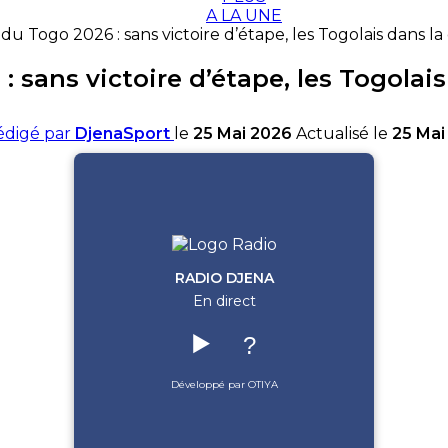
A LA UNE
du Togo 2026 : sans victoire d’étape, les Togolais dans l
: sans victoire d’étape, les Togolai
édigé par
DjenaSport
le
25 Mai 2026
Actualisé le
25 Mai
RADIO DJENA
En direct
▶️
?
Développé par OTIYA