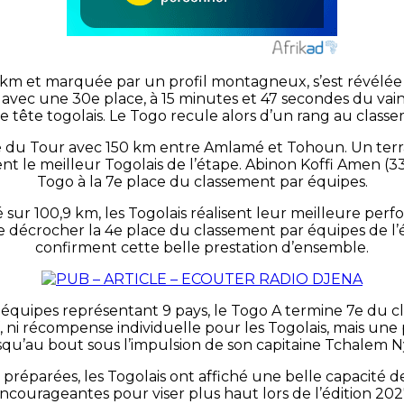
km et marquée par un profil montagneux, s’est révélée 
s avec une 30e place, à 15 minutes et 47 secondes du va
de tête togolais. Le Togo recule alors d’un rang au class
gue du Tour avec 150 km entre Amlamé et Tohoun. Un terr
ient le meilleur Togolais de l’étape. Abinon Koffi Amen 
Togo à la 7e place du classement par équipes.
sur 100,9 km, les Togolais réalisent leur meilleure per
e décrocher la 4e place du classement par équipes de l’é
confirment cette belle prestation d’ensemble.
1 équipes représentant 9 pays, le Togo A termine 7e du c
if, ni récompense individuelle pour les Togolais, mais un
qu’au bout sous l’impulsion de son capitaine Tchalem 
préparées, les Togolais ont affiché une belle capacité d
ncourageantes pour viser plus haut lors de l’édition 202