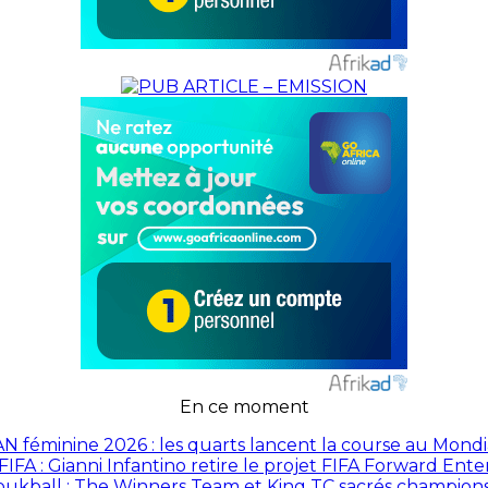
En ce moment
N féminine 2026 : les quarts lancent la course au Mond
FIFA : Gianni Infantino retire le projet FIFA Forward Ente
ukball : The Winners Team et King TC sacrés champion