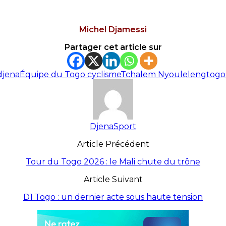
Michel Djamessi
Partager cet article sur
djena
Équipe du Togo cyclisme
Tchalem Nyouleleng
togol
DjenaSport
Article Précédent
Tour du Togo 2026 : le Mali chute du trône
Article Suivant
D1 Togo : un dernier acte sous haute tension