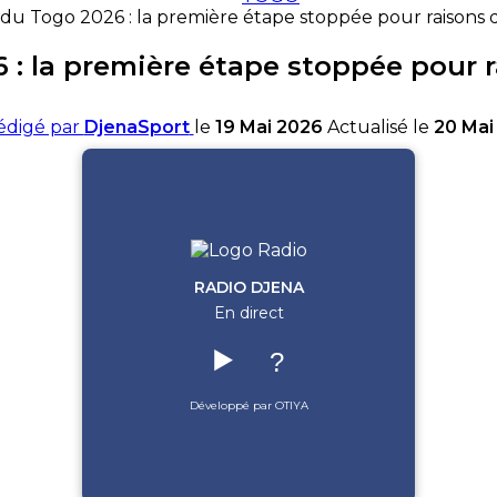
du Togo 2026 : la première étape stoppée pour raisons 
 : la première étape stoppée pour r
édigé par
DjenaSport
le
19 Mai 2026
Actualisé le
20 Mai
RADIO DJENA
En direct
▶️
?
Développé par OTIYA