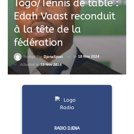
Togo/Tennis de table :
Edah Vaast reconduit
à la tête de la
fédération
le
18 Nov 2024
Rédigé Par
DjenaSport
Actualisé le
18 Nov 2024
RADIO DJENA