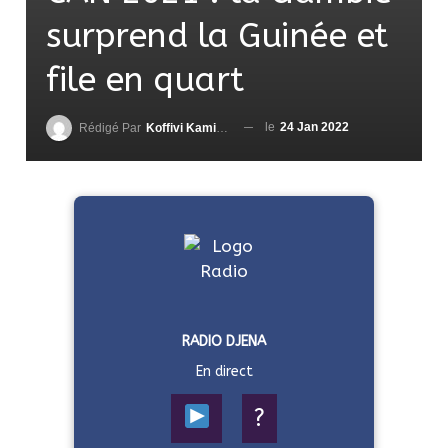
surprend la Guinée et
file en quart
le
24 Jan 2022
Rédigé Par
Koffivi Kami AGBETOU
RADIO DJENA
En direct
?