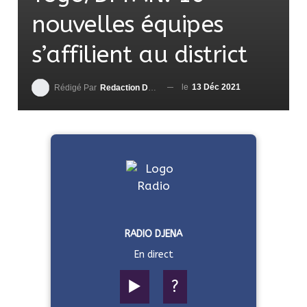
nouvelles équipes
s’affilient au district
le
13 Déc 2021
Rédigé Par
Redaction DjenaSport
RADIO DJENA
En direct
▶️
?