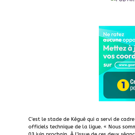
C’est le stade de Kégué qui a servi de cadr
officiels technique de la ligue. « Nous som
03 juin prochain. À l’issue de ces deux séa