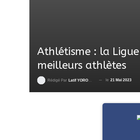
Athlétisme : la Ligu
meilleurs athlètes
le
21 Mai 2023
Rédigé Par
Latif YOROUMA