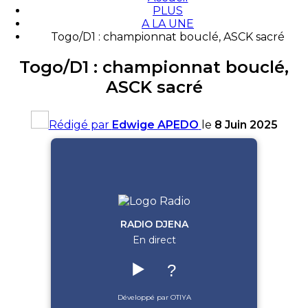
PLUS
A LA UNE
Togo/D1 : championnat bouclé, ASCK sacré
Togo/D1 : championnat bouclé,
ASCK sacré
Rédigé par
Edwige APEDO
le
8 Juin 2025
RADIO DJENA
En direct
▶️
?
Développé par OTIYA