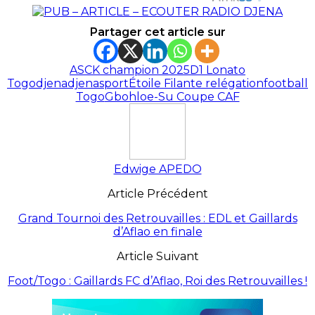
Partager cet article sur
ASCK champion 2025
D1 Lonato
Togo
djena
djenasport
Étoile Filante relégation
football
Togo
Gbohloe-Su Coupe CAF
Edwige APEDO
Article Précédent
Grand Tournoi des Retrouvailles : EDL et Gaillards
d’Aflao en finale
Article Suivant
Foot/Togo : Gaillards FC d’Aflao, Roi des Retrouvailles !