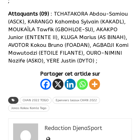
;
Attaquants (09)
: TCHATAKORA Abdou-Samiou
(ASCK), KARANGO Kahomba Sylvain (KAKADL),
MOUKAÏLA Tawfik (GBOHLOE-SU), AKAKPO
Junior (ENTENTE II), KLUGA Marius (AS BINAH),
AVOTOR Kokou Bruno (FOADAN), AGBADJI Komi
Mawutodzi (ETOILE FILANTE), OURO-NIMINI
Nazife (ASKO), YERE Justin (DYTO) ;
Partager cet article sur
CHAN 2022 TOGO
Eperviers locaux CHAN 2022
Jonas Kokou Komla Togo
Redaction DjenaSport