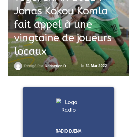
Jonas Kokou Komla
fait appel à une
vingtaine de joueurs
locaux
le
31 Mar 2022
Rédigé Par
Redaction DjenaSport
RADIO DJENA