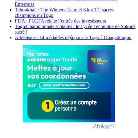
Enterprise
Tchoukball : The Winners Team et King TC sacrés
champions du Togo
FIFA : l’UEFA rejette l’entrée des investisseurs
Togo/Championnats scolaires : le Lycée Technique de Sokodé
sacré !
Athlétisme : 14 médailles déjà pour le Togo à Ouagadougou