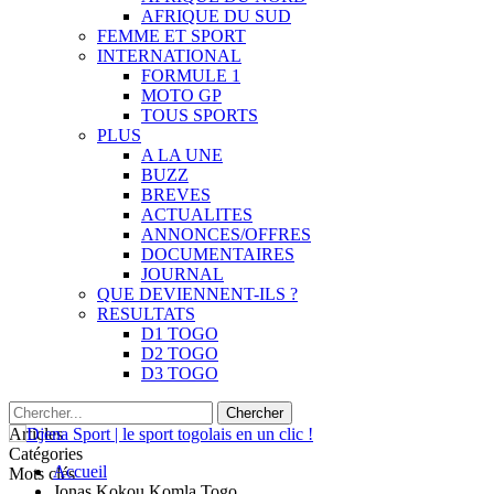
AFRIQUE DU SUD
FEMME ET SPORT
INTERNATIONAL
FORMULE 1
MOTO GP
TOUS SPORTS
PLUS
A LA UNE
BUZZ
BREVES
ACTUALITES
ANNONCES/OFFRES
DOCUMENTAIRES
JOURNAL
QUE DEVIENNENT-ILS ?
RESULTATS
D1 TOGO
D2 TOGO
D3 TOGO
Articles
Catégories
Accueil
Mots clés
Jonas Kokou Komla Togo