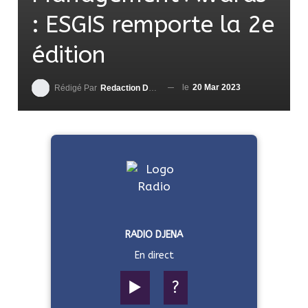
: ESGIS remporte la 2e
édition
le
20 Mar 2023
Rédigé Par
Redaction DjenaSport
RADIO DJENA
En direct
▶️
?