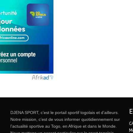
DJENA SPORT, c’est le portail sportif togolais et d’ailleurs.
Notre mission, c’est de vous informer quotidiennement sur
C
l’actualité sportive au Togo, en Afrique et dans le Monde.
M