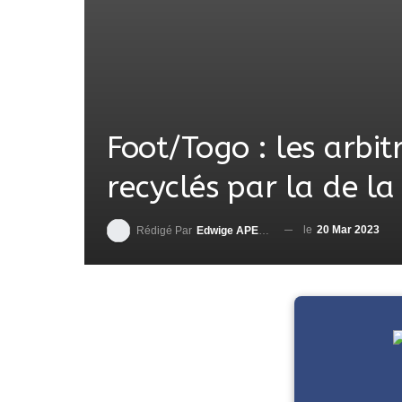
Foot/Togo : les arbi
recyclés par la de la
le
20 Mar 2023
Rédigé Par
Edwige APEDO