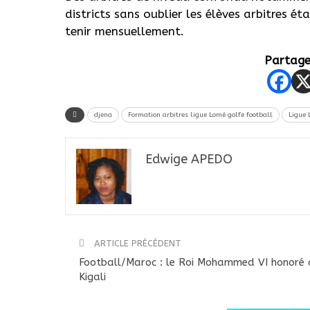
districts sans oublier les élèves arbitres ét
tenir mensuellement.
Partager
djena
Formation arbitres ligue Lomé golfe football
Ligue 
Edwige APEDO
ARTICLE PRÉCÉDENT
Football/Maroc : le Roi Mohammed VI honoré 
Kigali