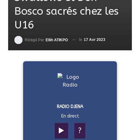
Bosco sacrés chez les
U16
le
17 Avr 2023
Rédigé Par
Ellih ATIKPO
RADIO DJENA
En direct
▶️
?