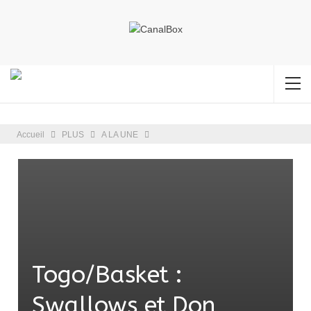
Accueil
PLUS
A LA UNE
Togo/Basket :
Swallows et Don