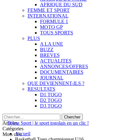
AFRIQUE DU SUD
FEMME ET SPORT
INTERNATIONAL
FORMULE 1
MOTO GP
TOUS SPORTS
PLUS
A LA UNE
BUZZ
BREVES
ACTUALITES
ANNONCES/OFFRES
DOCUMENTAIRES
JOURNAL
QUE DEVIENNENT-ILS ?
RESULTATS
D1 TOGO
D2 TOGO
D3 TOGO
Articles
Catégories
Accueil
Mots clés
Basketball Togo championnat U16