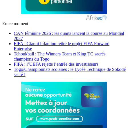
En ce moment
CAN féminine 2026 : les quarts lancent la course au Mondial
2027
FIFA : Gianni Infantino retire le projet FIFA Forward
Enterprise
Tchoukball : The Winners Team et King TC sacrés
champions du Togo
FIFA : l’UEFA rejette l’entrée des investisseurs
Togo/Championnats scolaires : le Lycée Technique de Sokodé
sacré !