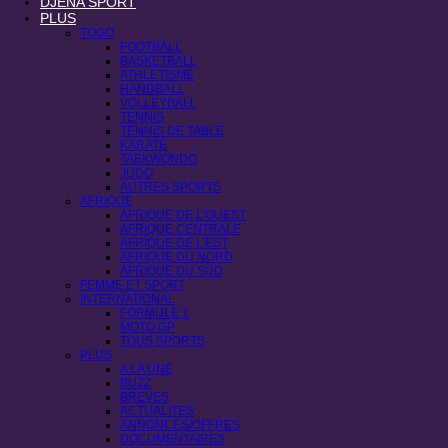
DJENA SPORT
PLUS
TOGO
FOOTBALL
BASKETBALL
ATHLÉTISME
HANDBALL
VOLLEYBALL
TENNIS
TENNIS DE TABLE
KARATÉ
TAEKWONDO
JUDO
AUTRES SPORTS
AFRIQUE
AFRIQUE DE L’OUEST
AFRIQUE CENTRALE
AFRIQUE DE L’EST
AFRIQUE DU NORD
AFRIQUE DU SUD
FEMME ET SPORT
INTERNATIONAL
FORMULE 1
MOTO GP
TOUS SPORTS
PLUS
A LA UNE
BUZZ
BREVES
ACTUALITES
ANNONCES/OFFRES
DOCUMENTAIRES