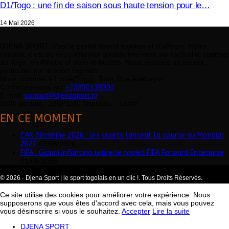
D1/Togo : une fin de saison sous haute tension pour le…
14 Mai 2026
DJENA SPORT, c’est le portail sportif togolais et d’ailleurs. Notre
mission, c’est de vous informer quotidiennement sur l’actualité sportive
au Togo, en Afrique et dans le Monde. Nous mettons un accent
particulier sur le sport togolais.
Nous sommes à Lomé(Togo), Totsi, Rue Adébayor
Contactez-nous sur
+22890138994
É-mail:
contact@djenasport.tg
Boîte postale : 28BP159, Telessou – Lomé
EN CE MOMENT
CAN féminine 2026 : les quarts lancent la course au Mondial
2027
07/08/2026
FIFA : Gianni Infantino retire le projet FIFA Forward Enterprise
01/08/2026
© 2026 - Djena Sport | le sport togolais en un clic !. Tous Droits Réservés.
Ce site utilise des cookies pour améliorer votre expérience. Nous
supposerons que vous êtes d'accord avec cela, mais vous pouvez
vous désinscrire si vous le souhaitez.
Accepter
Lire la suite
DJENA SPORT