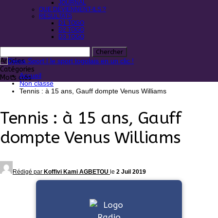
JOURNAL
QUE DEVIENNENT-ILS ?
RESULTATS
D1 TOGO
D2 TOGO
D3 TOGO
Articles
Catégories
Accueil
Mots clés
Non classé
Tennis : à 15 ans, Gauff dompte Venus Williams
Tennis : à 15 ans, Gauff
dompte Venus Williams
Rédigé par
Koffivi Kami AGBETOU
le
2 Juil 2019