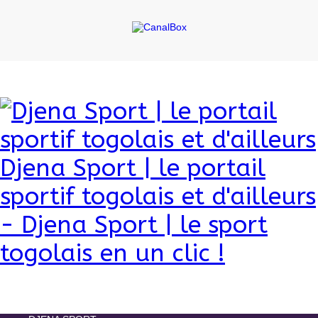
Djena Sport | le portail
sportif togolais et d'ailleurs
- Djena Sport | le sport
togolais en un clic !