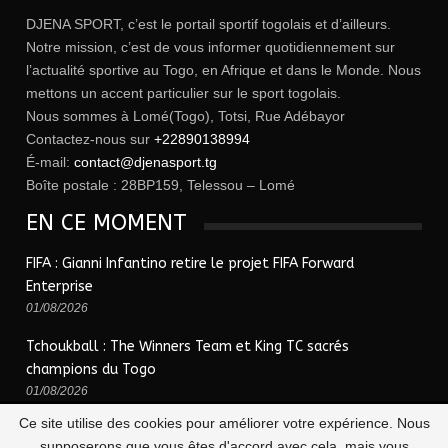
DJENA SPORT, c’est le portail sportif togolais et d’ailleurs.
Notre mission, c’est de vous informer quotidiennement sur
l’actualité sportive au Togo, en Afrique et dans le Monde. Nous
mettons un accent particulier sur le sport togolais.
Nous sommes à Lomé(Togo), Totsi, Rue Adébayor
Contactez-nous sur
+22890138994
É-mail:
contact@djenasport.tg
Boîte postale : 28BP159, Telessou – Lomé
EN CE MOMENT
FIFA : Gianni Infantino retire le projet FIFA Forward
Enterprise
01/08/2026
Tchoukball : The Winners Team et King TC sacrés
champions du Togo
01/08/2026
Ce site utilise des cookies pour améliorer votre expérience. Nous
supposerons que vous êtes d'accord avec cela, mais vous