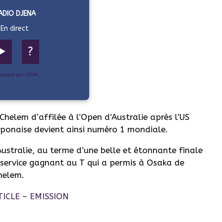
ADIO DJENA
En direct
▶️
?
eloppé par OTIYA
elem d’affilée à l’Open d’Australie après l’US
aponaise devient ainsi numéro 1 mondiale.
stralie, au terme d’une belle et étonnante finale
r service gagnant au T qui a permis à Osaka de
helem.