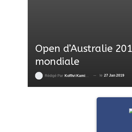
Open d’Australie 20
mondiale
le
27 Jan 2019
Rédigé Par
Koffivi Kami AGBETOU