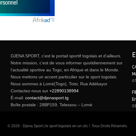
DJENA SPORT, c’est le portail sportif togolais et d’ailleurs.
Notre mission, c’est de vous informer quotidiennement sur
C
l’actualité sportive au Togo, en Afrique et dans le Monde.
M
Nous mettons un accent particulier sur le sport togolais.
07
Nous sommes à Lomé(Togo), Totsi, Rue Adébayor
Contactez-nous sur
+22890138994
FI
É-mail:
contact@djenasport.tg
E
Boîte postale : 28BP159, Telessou – Lomé
01
© 2026 - Djena Sport | le sport togolais en un clic !. Tous Droits Réservés.